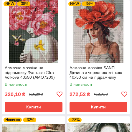
NEW
–38%
NEW
–34%
Алмазна мозаїка на
Алмазна мозаїка SANTI
підрамнику Фантазія ©Ira
Дівчина з червоною квіткою
Volkova 40х50 (AMO7209)
40х50 см на підрамнику
(956045)
В наявності
В наявності
320,10
272,52
₴
₴
516,29 ₴
412,91 ₴
Купити
Купити
Новинка
–32%
–28%