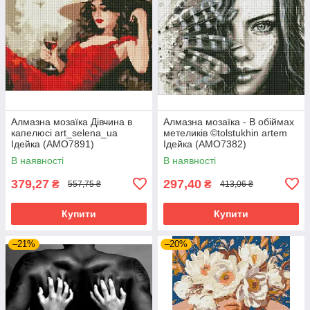
Алмазна мозаїка Дівчина в
Алмазна мозаїка - В обіймах
капелюсі art_selena_ua
метеликів ©tolstukhin artem
Ідейка (AMO7891)
Ідейка (AMO7382)
В наявності
В наявності
379,27
297,40
₴
₴
557,75 ₴
413,06 ₴
Купити
Купити
–21%
–20%