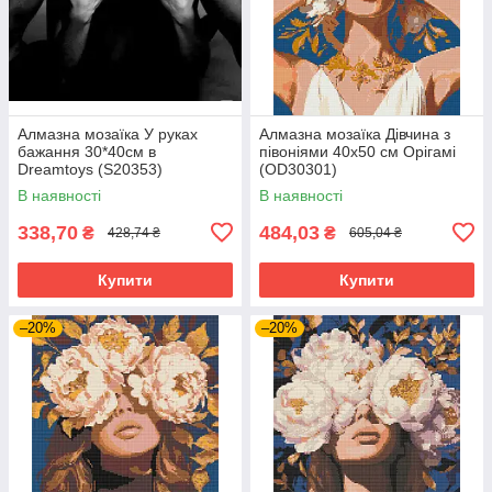
Алмазна мозаїка У руках
Алмазна мозаїка Дівчина з
бажання 30*40см в
півоніями 40х50 см Орігамі
Dreamtoys (S20353)
(OD30301)
В наявності
В наявності
338,70
484,03
₴
₴
428,74 ₴
605,04 ₴
Купити
Купити
–20%
–20%