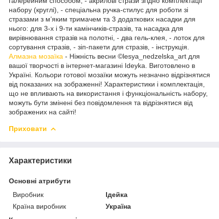
галерейним способом, - акрилові стрази згідно комплектації
набору (круглі), - спеціальна ручка-стилус для роботи зі
стразами з м’яким тримачем та 3 додаткових насадки для
нього: для 3-х і 9-ти камінчиків-стразів, та насадка для
вирівнювання стразів на полотні, - два гель-клея, - лоток для
сортування стразів, - зіп-пакети для стразів, - інструкція.
Алмазна мозаїка
- Ніжність весни ©lesya_nedzelska_art для
вашої творчості в інтернет-магазині Ideyka. Виготовлено в
Україні. Кольори готової мозаїки можуть незначно відрізнятися
від показаних на зображенні! Характеристики і комплектація,
що не впливають на використання і функціональність набору,
можуть бути змінені без повідомлення та відрізнятися від
зображених на сайті!
Приховати
Характеристики
Основні атрибути
Виробник
Ідейка
Країна виробник
Україна