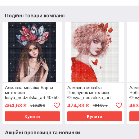
Подібні товари компанії
Алмазна мозаїка Барви
Алмазна мозаїка
Алма
метеликів
Поцілунок метеликів
Небе
lesya_nedzelska_art 40х50
©lesya_nedzelska_art
©les
Ідейка (AMO7265)
Ідейка 40х50 (AMO7419)
Ідей
464,63
474,33
463
₴
₴
516,26 ₴
494,09 ₴
Купити
Купити
Акційні пропозиції та новинки