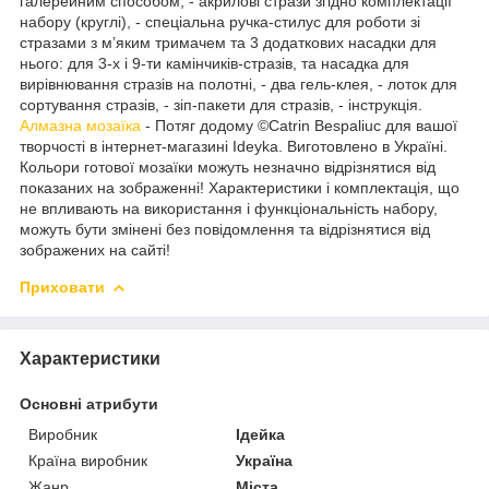
галерейним способом, - акрилові стрази згідно комплектації
набору (круглі), - спеціальна ручка-стилус для роботи зі
стразами з м’яким тримачем та 3 додаткових насадки для
нього: для 3-х і 9-ти камінчиків-стразів, та насадка для
вирівнювання стразів на полотні, - два гель-клея, - лоток для
сортування стразів, - зіп-пакети для стразів, - інструкція.
Алмазна мозаїка
- Потяг додому ©Catrin Bespaliuc для вашої
творчості в інтернет-магазині Ideyka. Виготовлено в Україні.
Кольори готової мозаїки можуть незначно відрізнятися від
показаних на зображенні! Характеристики і комплектація, що
не впливають на використання і функціональність набору,
можуть бути змінені без повідомлення та відрізнятися від
зображених на сайті!
Приховати
Характеристики
Основні атрибути
Виробник
Ідейка
Країна виробник
Україна
Жанр
Міста