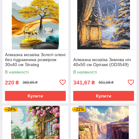
Алмазна мозаїка Золоті олені
без підрамника розміром
Алмазна мозаїка Зимова ніч
30х40 см Strateg
40x50 см Орігамі (OD3549)
(JSDF82144)
В наявності
В наявності
220
341,67
₴
₴
360,65 ₴
551,08 ₴
Купити
Купити
–24%
–21%