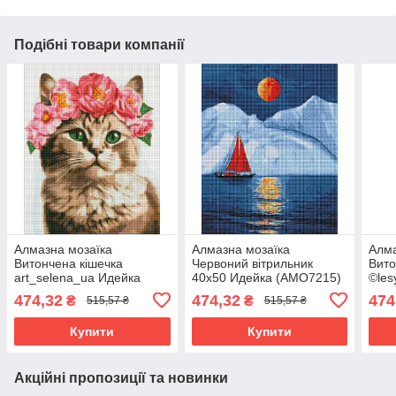
Подібні товари компанії
Алмазна мозаїка
Алмазна мозаїка
Алма
Витончена кішечка
Червоний вітрильник
Вито
art_selena_ua Идейка
40х50 Идейка (AMO7215)
©les
40х50 (AMO7664)
40х5
474,32
474,32
474
₴
₴
515,57 ₴
515,57 ₴
Купити
Купити
Акційні пропозиції та новинки