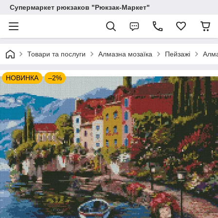
Супермаркет рюкзаков "Рюкзак-Маркет"
Товари та послуги
Алмазна мозаїка
Пейзажі
Алма
НОВИНКА
–2%