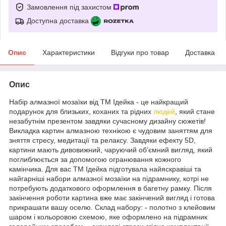
Замовлення під захистом
Доступна доставка
Опис
Характеристики
Відгуки про товар
Доставка
Опис
Набір алмазної мозаїки від ТМ Ідейка - це найкращий
подарунок для близьких, коханих та рідних
людей
, який стане
незабутнім презентом завдяки сучасному дизайну сюжетів!
Викладка картин алмазною технікою є чудовим заняттям для
зняття стресу, медитації та релаксу. Завдяки ефекту 5D,
картини мають дивовижний, чаруючий об’ємний вигляд, який
поглиблюється за допомогою огранювання кожного
камінчика. Для вас ТМ Ідейка підготувала найяскравіші та
найгарніші набори алмазної мозаїки на підрамнику, котрі не
потребують додаткового оформлення в багетну рамку. Після
закінчення роботи картина вже має закінчений вигляд і готова
прикрашати вашу оселю. Склад набору: - полотно з клейовим
шаром і кольоровою схемою, яке оформлено на підрамник