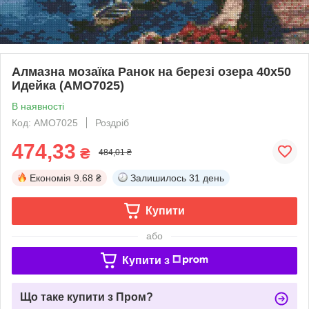
Алмазна мозаїка Ранок на березі озера 40х50
Идейка (AMO7025)
В наявності
Код: AMO7025
Роздріб
474,33
₴
484,01 ₴
Економія
9.68 ₴
Залишилось
31 день
Купити
або
Купити з
Що таке купити з Пром?