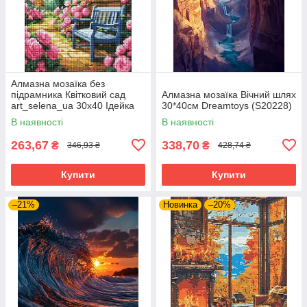
Алмазна мозаїка без
підрамника Квітковий сад
Алмазна мозаїка Вічний шлях
art_selena_ua 30х40 Ідейка
30*40см Dreamtoys (S20228)
(AMC7900)
В наявності
В наявності
263,67
338,70
₴
₴
346,93 ₴
428,74 ₴
Купити
Купити
–21%
Новинка
–20%