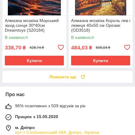
Алмазна мозаїка Морський
Алмазна мозаїка Король лев і
захід сонця 30*40см
левиця 40x50 см Орігамі
Dreamtoys (S20184)
(OD3518)
В наявності
В наявності
338,70
484,03
₴
₴
428,74 ₴
605,04 ₴
Купити
Купити
Показати ще
Про нас
96% позитивних з 509 відгуків за рік
Працює з 15.05.2020
м. Дніпро
прт-т Слобожанський 34А, Дніпро, Україна