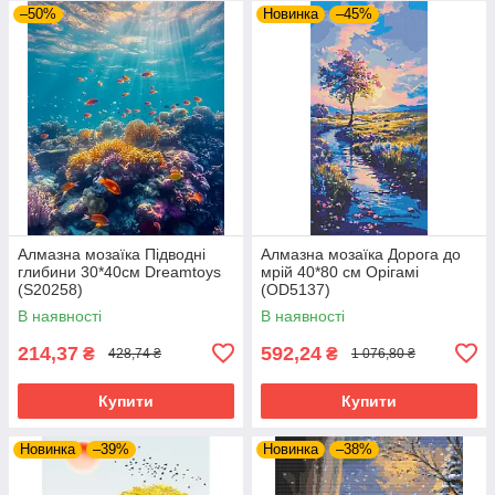
–50%
Новинка
–45%
Алмазна мозаїка Підводні
Алмазна мозаїка Дорога до
глибини 30*40см Dreamtoys
мрій 40*80 см Орігамі
(S20258)
(OD5137)
В наявності
В наявності
214,37
592,24
₴
₴
428,74 ₴
1 076,80 ₴
Купити
Купити
Новинка
–39%
Новинка
–38%