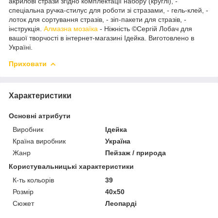
акрилові стрази згідно комплектації набору (круглі), -
спеціальна ручка-стилус для роботи зі стразами, - гель-клей, -
лоток для сортування стразів, - зіп-пакети для стразів, -
інструкція.
Алмазна мозаїка
- Ніжність ©Сергій Лобач для
вашої творчості в інтернет-магазині Ідейка. Виготовлено в
Україні.
Приховати
Характеристики
Основні атрибути
Виробник
Ідейка
Країна виробник
Україна
Жанр
Пейзаж / природа
Користувальницькі характеристики
К-ть кольорiв
39
Розмір
40х50
Сюжет
Леопарді