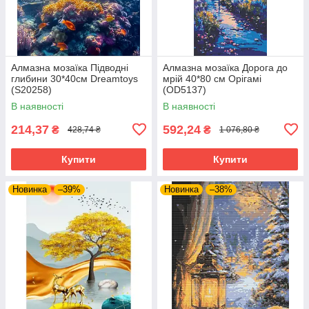
Алмазна мозаїка Підводні
Алмазна мозаїка Дорога до
глибини 30*40см Dreamtoys
мрій 40*80 см Орігамі
(S20258)
(OD5137)
В наявності
В наявності
214,37
592,24
₴
₴
428,74 ₴
1 076,80 ₴
Купити
Купити
Новинка
–39%
Новинка
–38%