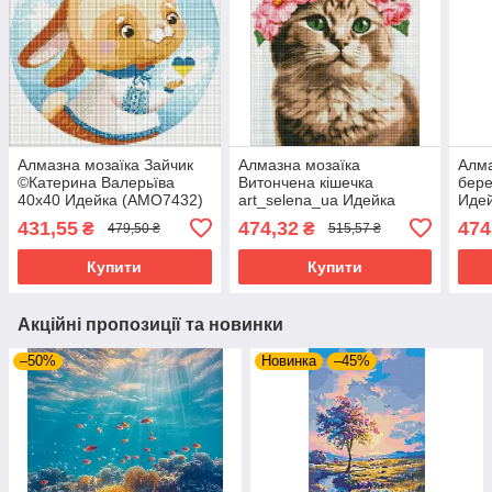
Алмазна мозаїка Зайчик
Алмазна мозаїка
Алма
©Катерина Валерьїва
Витончена кішечка
бере
40х40 Идейка (AMO7432)
art_selena_ua Идейка
Иде
40х50 (AMO7664)
431,55
474,32
474
₴
₴
479,50 ₴
515,57 ₴
Купити
Купити
Акційні пропозиції та новинки
–50%
Новинка
–45%