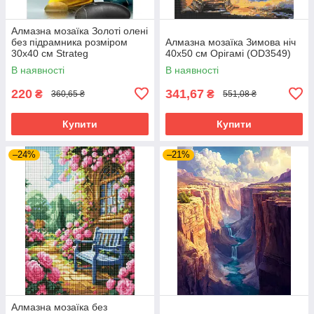
Алмазна мозаїка Золоті олені
без підрамника розміром
Алмазна мозаїка Зимова ніч
30х40 см Strateg
40x50 см Орігамі (OD3549)
(JSDF82144)
В наявності
В наявності
220
341,67
₴
₴
360,65 ₴
551,08 ₴
Купити
Купити
–24%
–21%
Алмазна мозаїка без