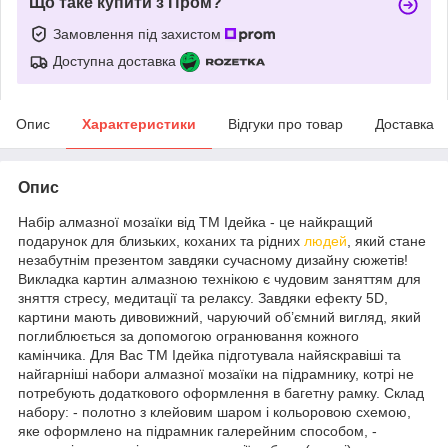
Що таке купити з Пром?
Замовлення під захистом
Доступна доставка
Опис
Характеристики
Відгуки про товар
Доставка
Опис
Набір алмазної мозаїки від ТМ Ідейка - це найкращий
подарунок для близьких, коханих та рідних
людей
, який стане
незабутнім презентом завдяки сучасному дизайну сюжетів!
Викладка картин алмазною технікою є чудовим заняттям для
зняття стресу, медитації та релаксу. Завдяки ефекту 5D,
картини мають дивовижний, чаруючий об’ємний вигляд, який
поглиблюється за допомогою огранювання кожного
камінчика. Для Вас ТМ Ідейка підготувала найяскравіші та
найгарніші набори алмазної мозаїки на підрамнику, котрі не
потребують додаткового оформлення в багетну рамку. Склад
набору: - полотно з клейовим шаром і кольоровою схемою,
яке оформлено на підрамник галерейним способом, -