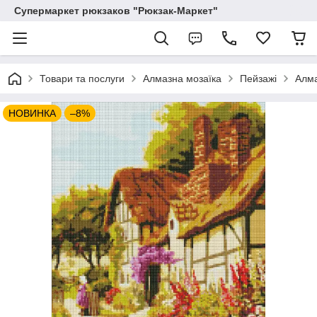
Супермаркет рюкзаков "Рюкзак-Маркет"
Товари та послуги
Алмазна мозаїка
Пейзажі
Алма
НОВИНКА
–8%