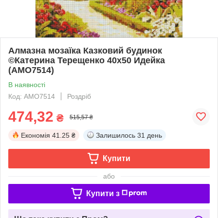
Алмазна мозаїка Казковий будинок
©Катерина Терещенко 40х50 Идейка
(AMO7514)
В наявності
Код: AMO7514
Роздріб
474,32
₴
515,57 ₴
Економія
41.25 ₴
Залишилось
31 день
Купити
або
Купити з