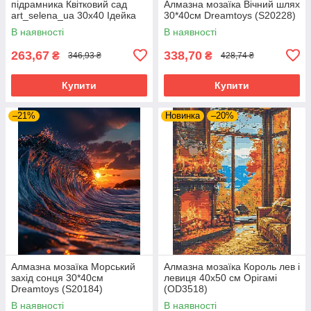
підрамника Квітковий сад
Алмазна мозаїка Вічний шлях
art_selena_ua 30х40 Ідейка
30*40см Dreamtoys (S20228)
(AMC7900)
В наявності
В наявності
263,67
338,70
₴
₴
346,93 ₴
428,74 ₴
Купити
Купити
–21%
Новинка
–20%
Алмазна мозаїка Морський
Алмазна мозаїка Король лев і
захід сонця 30*40см
левиця 40x50 см Орігамі
Dreamtoys (S20184)
(OD3518)
В наявності
В наявності