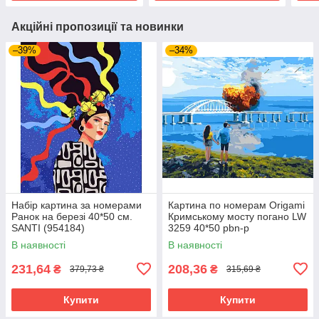
Акційні пропозиції та новинки
–39%
–34%
Набір картина за номерами
Картина по номерам Origamі
Ранок на березі 40*50 см.
Кримському мосту погано LW
SANTI (954184)
3259 40*50 pbn-p
В наявності
В наявності
231,64
208,36
₴
₴
379,73 ₴
315,69 ₴
Купити
Купити