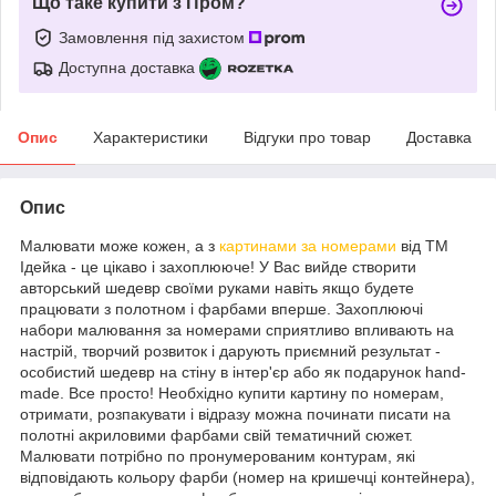
Що таке купити з Пром?
Замовлення під захистом
Доступна доставка
Опис
Характеристики
Відгуки про товар
Доставка
Опис
Малювати може кожен, а з
картинами за номерами
від ТМ
Ідейка - це цікаво і захоплююче! У Вас вийде створити
авторський шедевр своїми руками навіть якщо будете
працювати з полотном і фарбами вперше. Захоплюючі
набори малювання за номерами сприятливо впливають на
настрій, творчий розвиток і дарують приємний результат -
особистий шедевр на стіну в інтер'єр або як подарунок hand-
made. Все просто! Необхідно купити картину по номерам,
отримати, розпакувати і відразу можна починати писати на
полотні акриловими фарбами свій тематичний сюжет.
Малювати потрібно по пронумерованим контурам, які
відповідають кольору фарби (номер на кришечці контейнера),