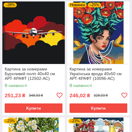
–28%
Новинка
–25%
Картина за номерами
Картина за номерами
Бурхливий політ 40х40 см
Українська врода 40х50 см
АРТ-КРАФТ (12502-AC)
АРТ-КРАФТ (10096-AC)
В наявності
В наявності
251,23
246,02
₴
₴
348,93 ₴
328,03 ₴
Купити
Купити
–23%
–23%