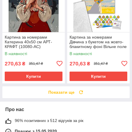
Картина за номерами
Картина за номерами
Катерина 40х50 см АРТ-
Дівчина з букетом на жовто-
КРАФТ (10080-AC)
блакитному фоні Вільне поле
40х50 см Art Craft (10195-AC)
В наявності
В наявності
270,63
270,63
₴
₴
351,47 ₴
351,47 ₴
Купити
Купити
Показати ще
Про нас
96% позитивних з 512 відгуків за рік
Працює з 15.05.2020