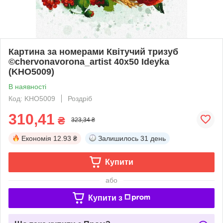
Картина за номерами Квітучий тризуб
©chervonavorona_artist 40x50 Ideyka
(KHO5009)
В наявності
Код: KHO5009
Роздріб
310,41
₴
323,34 ₴
Економія
12.93 ₴
Залишилось
31 день
Купити
або
Купити з