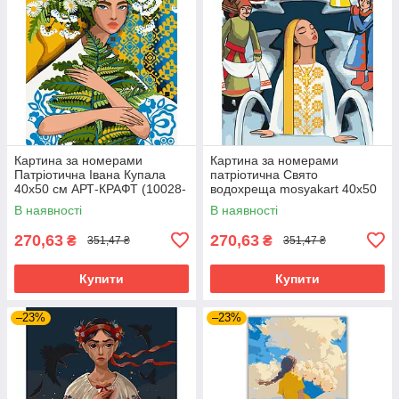
Картина за номерами
Картина за номерами
Патріотична Івана Купала
патріотична Свято
40х50 см АРТ-КРАФТ (10028-
водохреща mosyakart 40х50
AC)
см АРТ-КРАФТ (10069-AC)
В наявності
В наявності
270,63
270,63
₴
₴
351,47 ₴
351,47 ₴
Купити
Купити
–23%
–23%