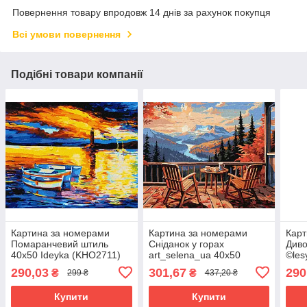
Повернення товару впродовж 14 днів за рахунок покупця
Всі умови повернення
Подібні товари компанії
Картина за номерами
Картина за номерами
Карт
Помаранчевий штиль
Сніданок у горах
Див
40x50 Ideyka (KHO2711)
art_selena_ua 40x50
©les
Ideyka (KHO2898)
40x5
290,03
301,67
290
₴
₴
299 ₴
437,20 ₴
Купити
Купити