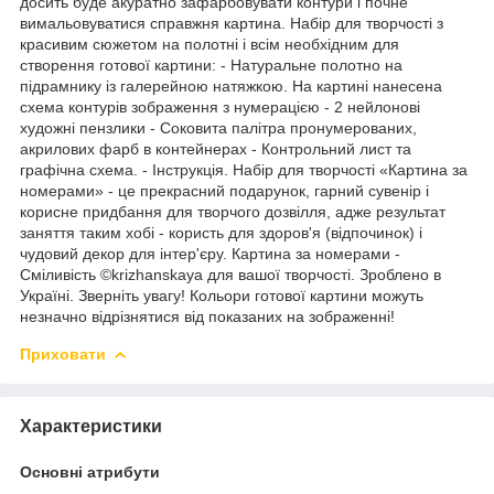
досить буде акуратно зафарбовувати контури і почне
вимальовуватися справжня картина. Набір для творчості з
красивим сюжетом на полотні і всім необхідним для
створення готової картини: - Натуральне полотно на
підрамнику із галерейною натяжкою. На картині нанесена
схема контурів зображення з нумерацією - 2 нейлонові
художні пензлики - Соковита палітра пронумерованих,
акрилових фарб в контейнерах - Контрольний лист та
графічна схема. - Інструкція. Набір для творчості «Картина за
номерами» - це прекрасний подарунок, гарний сувенір і
корисне придбання для творчого дозвілля, адже результат
заняття таким хобі - користь для здоров'я (відпочинок) і
чудовий декор для інтер'єру. Картина за номерами -
Сміливість ©krizhanskaya для вашої творчості. Зроблено в
Україні. Зверніть увагу! Кольори готової картини можуть
незначно відрізнятися від показаних на зображенні!
Приховати
Характеристики
Основні атрибути