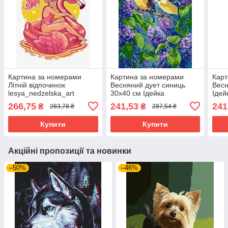
Картина за номерами
Картина за номерами
Карт
Літній відпочинок
Весняний дует синиць
Весн
lesya_nedzelska_art
30х40 см Ідейка
Ідей
Идейка 30х40 (KHO5097)
(KHO6654)
266,75
241,53
241
₴
₴
283,78 ₴
287,54 ₴
Купити
Купити
Акційні пропозиції та новинки
–50%
–46%