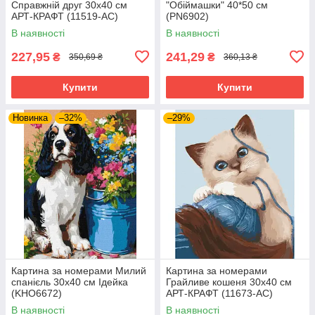
Справжній друг 30х40 см
"Обіймашки" 40*50 см
АРТ-КРАФТ (11519-AC)
(PN6902)
В наявності
В наявності
227,95
241,29
₴
₴
350,69 ₴
360,13 ₴
Купити
Купити
Новинка
–32%
–29%
Картина за номерами Милий
Картина за номерами
спанієль 30х40 см Ідейка
Грайливе кошеня 30х40 см
(KHO6672)
АРТ-КРАФТ (11673-AC)
В наявності
В наявності