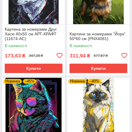
Картина за номерами Друг
Хаскі 40х50 см АРТ-КРАФТ
Картини за номерами "Йорк"
(11674-AC)
50*60 см (PNX4081)
В наявності
В наявності
173,63
311,94
₴
₴
347,26 ₴
577,67 ₴
Купити
Купити
Новинка
–45%
Новинка
–40%