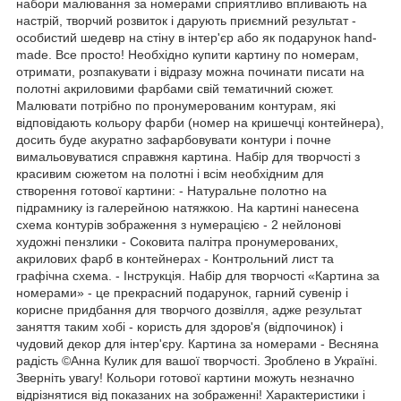
набори малювання за номерами сприятливо впливають на
настрій, творчий розвиток і дарують приємний результат -
особистий шедевр на стіну в інтер'єр або як подарунок hand-
made. Все просто! Необхідно купити картину по номерам,
отримати, розпакувати і відразу можна починати писати на
полотні акриловими фарбами свій тематичний сюжет.
Малювати потрібно по пронумерованим контурам, які
відповідають кольору фарби (номер на кришечці контейнера),
досить буде акуратно зафарбовувати контури і почне
вимальовуватися справжня картина. Набір для творчості з
красивим сюжетом на полотні і всім необхідним для
створення готової картини: - Натуральне полотно на
підрамнику із галерейною натяжкою. На картині нанесена
схема контурів зображення з нумерацією - 2 нейлонові
художні пензлики - Соковита палітра пронумерованих,
акрилових фарб в контейнерах - Контрольний лист та
графічна схема. - Інструкція. Набір для творчості «Картина за
номерами» - це прекрасний подарунок, гарний сувенір і
корисне придбання для творчого дозвілля, адже результат
заняття таким хобі - користь для здоров'я (відпочинок) і
чудовий декор для інтер'єру. Картина за номерами - Весняна
радість ©Анна Кулик для вашої творчості. Зроблено в Україні.
Зверніть увагу! Кольори готової картини можуть незначно
відрізнятися від показаних на зображенні! Характеристики і