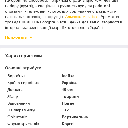
галерейним способом, - акрилові стрази згідно комплектації
набору (круглі), - спеціальна ручка-стилус для роботи зі
стразами, - гель-клей, - лоток для сортування стразів, - зіп-
пакети для стразів, - інструкція.
Алмазна мозаїка
- Ароматна
троянда ©Paul De Longpre 30х40 Ідейка для вашої творчості в
інтернет-магазині Канцбазар. Виготовлено в Україні.
Приховати
Характеристики
Основні атрибути
Виробник
Ідейка
Країна виробник
Україна
Довжина
40 см
Жанр
Тварини
Заповнення
Повне
На підрамнику
Так
Орієнтація
Вертикальна
Форма кристалів
Круглі