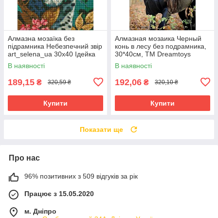
Алмазна мозаїка без
Алмазная мозаика Черный
підрамника Небезпечний звір
конь в лесу без подрамника,
art_selena_ua 30х40 Ідейка
30*40см, ТМ Dreamtoys
(AMC7798)
(S30036)
В наявності
В наявності
189,15
192,06
₴
₴
320,59 ₴
320,10 ₴
Купити
Купити
Показати ще
Про нас
96% позитивних з 509 відгуків за рік
Працює з 15.05.2020
м. Дніпро