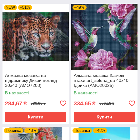
NEW
–51%
–49%
Алмазна мозаїка на
Алмазна мозаїка Казкові
підрамнику Дикий погляд
птахи art_selena_ua 40х40
30х40 (AMO7203)
Ідейка (AMO20025)
В наявності
В наявності
284,67
334,65
₴
₴
580,96 ₴
656,18 ₴
Купити
Купити
Новинка
–48%
Новинка
–48%