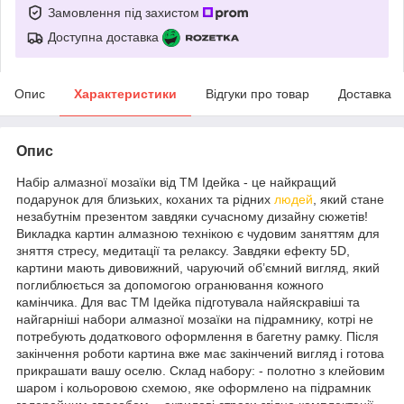
Замовлення під захистом
Доступна доставка
Опис
Характеристики
Відгуки про товар
Доставка
Опис
Набір алмазної мозаїки від ТМ Ідейка - це найкращий
подарунок для близьких, коханих та рідних
людей
, який стане
незабутнім презентом завдяки сучасному дизайну сюжетів!
Викладка картин алмазною технікою є чудовим заняттям для
зняття стресу, медитації та релаксу. Завдяки ефекту 5D,
картини мають дивовижний, чаруючий об’ємний вигляд, який
поглиблюється за допомогою огранювання кожного
камінчика. Для вас ТМ Ідейка підготувала найяскравіші та
найгарніші набори алмазної мозаїки на підрамнику, котрі не
потребують додаткового оформлення в багетну рамку. Після
закінчення роботи картина вже має закінчений вигляд і готова
прикрашати вашу оселю. Склад набору: - полотно з клейовим
шаром і кольоровою схемою, яке оформлено на підрамник