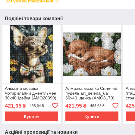
Всі умови повернення
Подібні товари компанії
Алмазна мозаїка
Алмазна мозаїка Сплячий
Алма
Чотирилапий джентльмен
пудель art_selena_ua
пташ
30х40 Ідейка (AMO20390)
30х40 Ідейка (AMO8170)
стра
40х5
421,95
421,95
425
₴
₴
458,64 ₴
463,68 ₴
Купити
Купити
Акційні пропозиції та новинки