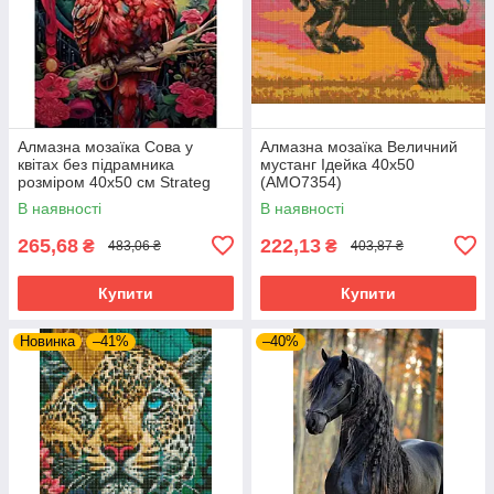
Алмазна мозаїка Сова у
Алмазна мозаїка Величний
квітах без підрамника
мустанг Ідейка 40х50
розміром 40х50 см Strateg
(AMO7354)
(JSFH85881)
В наявності
В наявності
265,68
222,13
₴
₴
483,06 ₴
403,87 ₴
Купити
Купити
Новинка
–41%
–40%