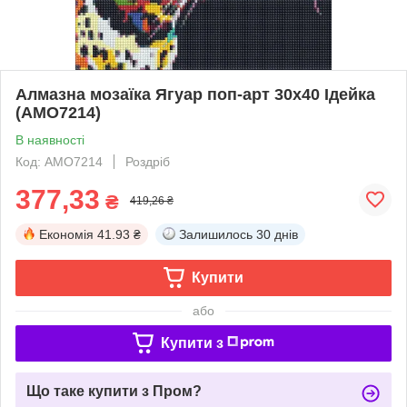
Алмазна мозаїка Ягуар поп-арт 30х40 Ідейка
(AMO7214)
В наявності
Код: AMO7214
Роздріб
377,33
₴
419,26 ₴
Економія
41.93 ₴
Залишилось
30 днів
Купити
або
Купити з
Що таке купити з Пром?