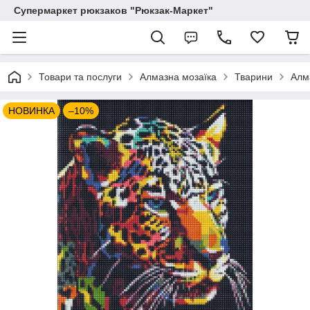
Супермаркет рюкзаков "Рюкзак-Маркет"
Товари та послуги
Алмазна мозаїка
Тварини
Алм
НОВИНКА
–10%