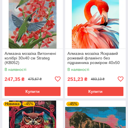
Алмазна мозаїка Витончені
Алмазна мозаїка Яскравий
колібрі 30х40 см Strateg
рожевий фламінго без
(KB052)
підрамника розміром 40х50
см Strateg (JSFH85873)
В наявності
В наявності
247,35
251,23
₴
₴
475,67 ₴
483,13 ₴
Купити
Купити
Новинка
–45%
–45%