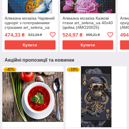
Алмазна мозаїка Чарівний
Алмазна мозаїка Казкові
Алма
одноріг з голограмними
птахи art_selena_ua 40х40
орхі
стразами art_selena_ua
Ідейка (AMO20025)
(AM
Ідейка (AMO7766)
474,33
524,97
494
₴
₴
521,24 ₴
656,21 ₴
Купити
Купити
Акційні пропозиції та новинки
–40%
–18%