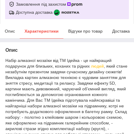
Замовлення під захистом
Доступна доставка
Опис
Характеристики
Відгуки про товар
Доставка
Опис
Набір алмазної мозаїки від ТМ Ідейка - це найкращий
подарунок для близьких, коханих та рідних
людей
, який стане
незабутнім презентом завдяки сучасному дизайну сюжетів!
Викладка картин алмазною технікою є чудовим заняттям для
зняття стресу, медитації та релаксу. Завдяки ефекту 5D,
картини мають дивовижний, чаруючий об’ємний вигляд, який
поглиблюється за допомогою огранювання кожного
камінчика. Для Вас ТМ Ідейка підготувала найяскравіші та
найгарніші набори алмазної мозаїки на підрамнику, котрі не
потребують додаткового оформлення в багетну рамку. Склад
набору: - полотно з клейовим шаром і кольоровою схемою,
яке оформлено на підрамник галерейним способом, -
акрилові стрази згідно комплектації набору (круглі), -