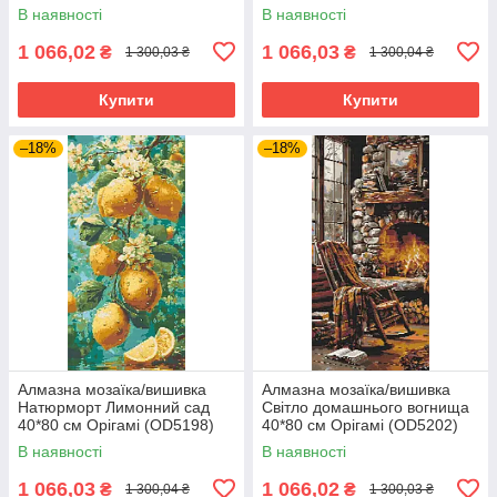
В наявності
В наявності
1 066,02
1 066,03
₴
₴
1 300,03 ₴
1 300,04 ₴
Купити
Купити
–18%
–18%
Алмазна мозаїка/вишивка
Алмазна мозаїка/вишивка
Натюрморт Лимонний сад
Світло домашнього вогнища
40*80 см Орігамі (OD5198)
40*80 см Орігамі (OD5202)
В наявності
В наявності
1 066,03
1 066,02
₴
₴
1 300,04 ₴
1 300,03 ₴