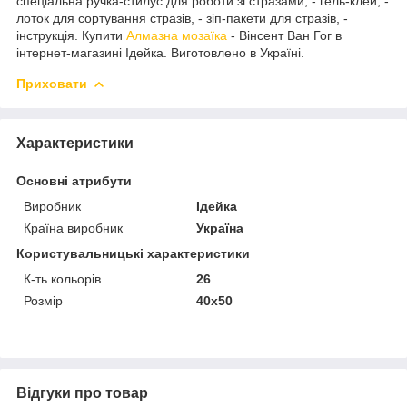
спеціальна ручка-стилус для роботи зі стразами, - гель-клей, -
лоток для сортування стразів, - зіп-пакети для стразів, -
інструкція. Купити
Алмазна мозаїка
- Вінсент Ван Гог в
інтернет-магазині Ідейка. Виготовлено в Україні.
Приховати
Характеристики
Основні атрибути
Виробник
Ідейка
Країна виробник
Україна
Користувальницькі характеристики
К-ть кольорiв
26
Розмір
40x50
Відгуки про товар