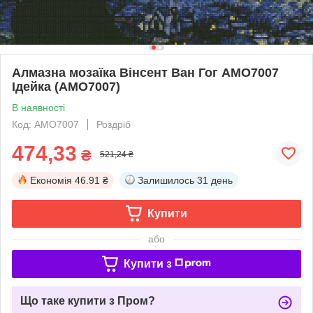
Алмазна мозаїка Вінсент Ван Гог AMO7007
Ідейка (AMO7007)
В наявності
Код: AMO7007
Роздріб
474,33
₴
521,24 ₴
Економія
46.91 ₴
Залишилось
31 день
Купити
або
Купити з
Що таке купити з Пром?