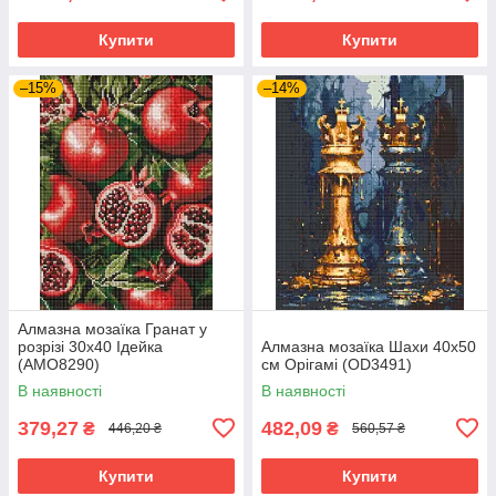
Купити
Купити
–15%
–14%
Алмазна мозаїка Гранат у
розрізі 30х40 Ідейка
Алмазна мозаїка Шахи 40х50
(AMO8290)
см Орігамі (OD3491)
В наявності
В наявності
379,27
482,09
₴
₴
446,20 ₴
560,57 ₴
Купити
Купити