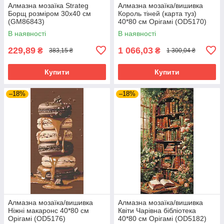
Алмазна мозаїка Strateg
Алмазна мозаїка/вишивка
Борщ розміром 30х40 см
Король тіней (карта туз)
(GM86843)
40*80 см Орігамі (OD5170)
В наявності
В наявності
229,89
1 066,03
₴
₴
383,15 ₴
1 300,04 ₴
Купити
Купити
–18%
–18%
Алмазна мозаїка/вишивка
Алмазна мозаїка/вишивка
Ніжні макаронс 40*80 см
Квіти Чарівна бібліотека
Орігамі (OD5176)
40*80 см Орігамі (OD5182)