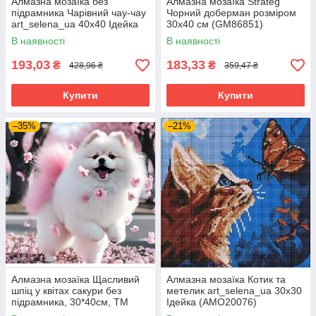
Алмазна мозаїка без
Алмазна мозаїка Strateg
підрамника Чарівний чау-чау
Чорний доберман розміром
art_selena_ua 40х40 Ідейка
30х40 см (GM86851)
(AMC7838)
В наявності
В наявності
193,03
183,33
₴
₴
428,96 ₴
359,47 ₴
Купити
Купити
–35%
–21%
Алмазна мозаїка Щасливий
Алмазна мозаїка Котик та
шпіц у квітах сакури без
метелик art_selena_ua 30х30
підрамника, 30*40см, ТМ
Ідейка (AMO20076)
Dreamtoys (S30029)