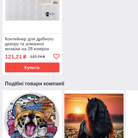
Контейнер для дрібного
декору та алмазної
мозаїки на 28 комірок
Santi (743039)
121,21
₴
137,74 ₴
Купити
Подібні товари компанії