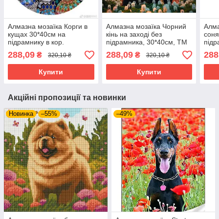
Алмазна мозаїка Корги в
Алмазна мозаїка Чорний
Алма
кущах 30*40см на
кінь на заході без
соня
підрамнику в кор.
підрамника, 30*40см, ТМ
підр
31*41*25см ТМ Dreamtoys
Dreamtoys (S30008)
Drea
288,09
288,09
288
₴
₴
320,10 ₴
320,10 ₴
Dreamtoys (H8775 корги)
Купити
Купити
Акційні пропозиції та новинки
Новинка
–55%
–49%