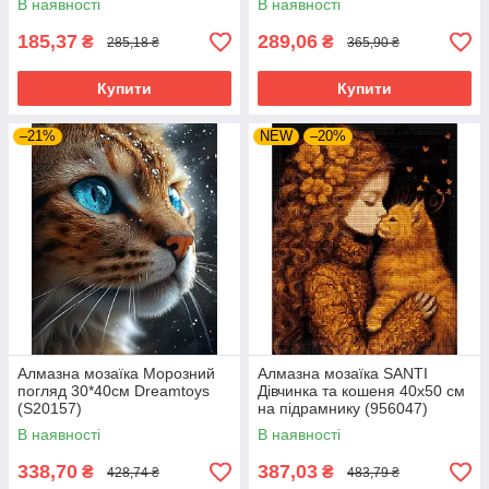
В наявності
В наявності
185,37
289,06
₴
₴
285,18 ₴
365,90 ₴
Купити
Купити
–21%
NEW
–20%
Алмазна мозаїка Морозний
Алмазна мозаїка SANTI
погляд 30*40см Dreamtoys
Дівчинка та кошеня 40х50 см
(S20157)
на підрамнику (956047)
В наявності
В наявності
338,70
387,03
₴
₴
428,74 ₴
483,79 ₴