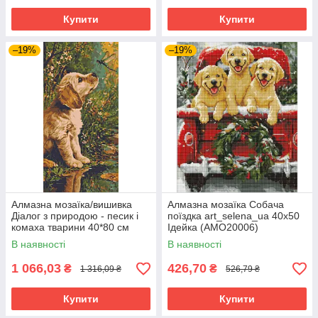
Купити
Купити
–19%
–19%
Алмазна мозаїка/вишивка
Алмазна мозаїка Собача
Діалог з природою - песик і
поїздка art_selena_ua 40х50
комаха тварини 40*80 см
Ідейка (AMO20006)
Орігамі (OD5204)
В наявності
В наявності
1 066,03
426,70
₴
₴
1 316,09 ₴
526,79 ₴
Купити
Купити