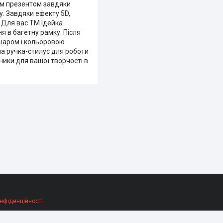
нім презентом завдяки
у. Завдяки ефекту 5D,
 Для вас ТМ Ідейка
я в багетну рамку. Після
 шаром і кольоровою
на ручка-стилус для роботи
ники для вашої творчості в
нфіденційності