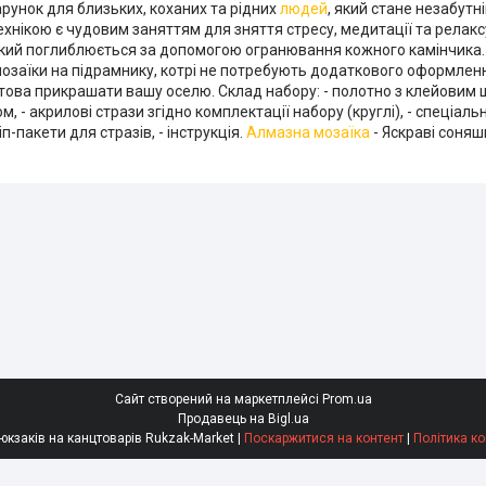
арунок для близьких, коханих та рідних
людей
, який стане незабут
нікою є чудовим заняттям для зняття стресу, медитації та релакс
кий поглиблюється за допомогою огранювання кожного камінчика.
мозаїки на підрамнику, котрі не потребують додаткового оформленн
отова прикрашати вашу оселю. Склад набору: - полотно з клейовим
- акрилові стрази згідно комплектації набору (круглі), - спеціаль
іп-пакети для стразів, - інструкція.
Алмазна мозаїка
- Яскраві соняш
Сайт створений на маркетплейсі
Prom.ua
Продавець на Bigl.ua
Супермаркет рюкзаків на канцтоварів Rukzak-Market |
Поскаржитися на контент
|
Політика ко