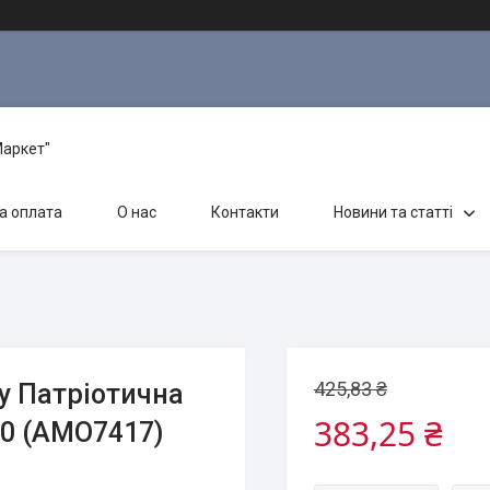
Маркет"
а оплата
О нас
Контакти
Новини та статті
425,83 ₴
у Патріотична
383,25 ₴
40 (AMO7417)