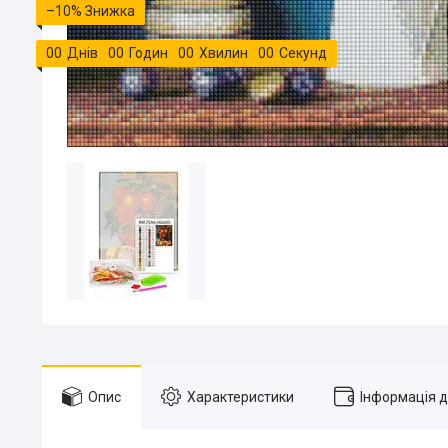
–10%
0
0
Днів
0
0
Годин
0
0
Хвилин
0
0
Секунд
Опис
Характеристики
Інформація 