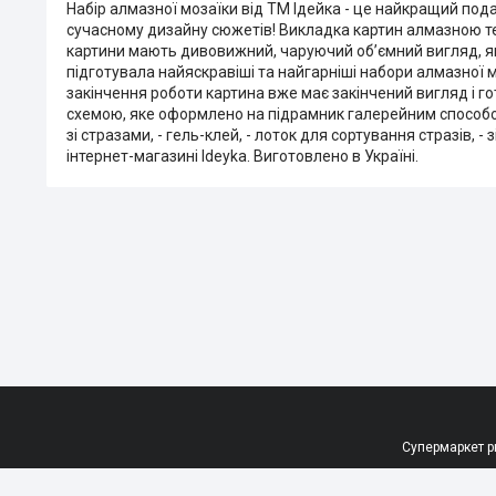
Набір алмазної мозаїки від ТМ Ідейка - це найкращий под
сучасному дизайну сюжетів! Викладка картин алмазною тех
картини мають дивовижний, чаруючий об’ємний вигляд, я
підготувала найяскравіші та найгарніші набори алмазної 
закінчення роботи картина вже має закінчений вигляд і г
схемою, яке оформлено на підрамник галерейним способом, 
зі стразами, - гель-клей, - лоток для сортування стразів, - з
інтернет-магазині Ideyka. Виготовлено в Україні.