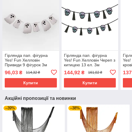
Гірлянда пап. фігурна
Гірлянда пап. фігурна
Гірл
Yes! Fun Хелловін
Yes! Fun Хелловін Череп з
Yes!
Привиди 9 фігурок 3м
китицею 13 ел. 3м
кров
гліттер (801189)
голографічна (801181)
гліт
96,03
144,92
137
₴
₴
114,32 ₴
161,02 ₴
Купити
Купити
Акційні пропозиції та новинки
–39%
–38%