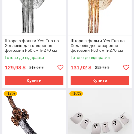
Штора з фольги Yes Fun на
Штора з фольги Yes Fun на
Хелловін для створення
Хелловін для створення
фотозони l-50 см h-270 см
фотозони l-50 см h-270 см
чорн. (974277)
помаранч. (974276)
Готово до відправки
Готово до відправки
129,98
131,92
₴
₴
213,08 ₴
212,78 ₴
Купити
Купити
–17%
–16%