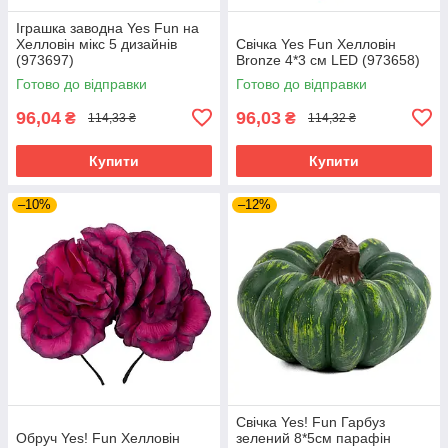
Іграшка заводна Yes Fun на
Хелловін мікс 5 дизайнів
Свічка Yes Fun Хелловін
(973697)
Bronze 4*3 см LED (973658)
Готово до відправки
Готово до відправки
96,04
96,03
₴
₴
114,33 ₴
114,32 ₴
Купити
Купити
–10%
–12%
Свічка Yes! Fun Гарбуз
Обруч Yes! Fun Хелловін
зелений 8*5см парафін