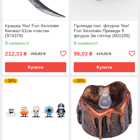
Іграшка Yes! Fun Хелловін
Гірлянда пап. фігурна Yes!
Кинжал 61см пластик
Fun Хелловін Привиди 9
(974379)
фігурок 3м гліттер (801189)
В наявності
В наявності
212,33
96,03
₴
₴
255,82 ₴
114,32 ₴
Купити
Купити
–16%
–16%