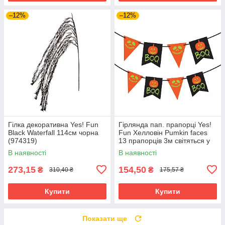
–12%
–12%
Гілка декоративна Yes! Fun
Гірлянда пап. прапорці Yes!
Black Waterfall 114см чорна
Fun Хелловін Pumkin faces
(974319)
13 прапорців 3м світяться у
тем (801180)
В наявності
В наявності
273,15
154,50
₴
₴
310,40 ₴
175,57 ₴
Купити
Купити
Показати ще