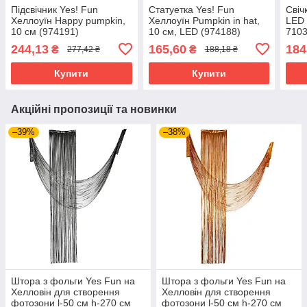
Підсвічник Yes! Fun
Статуетка Yes! Fun
Свіч
Хеллоуїн Happy pumpkin,
Хеллоуїн Pumpkin in hat,
LED 
10 см (974191)
10 см, LED (974188)
710
244,13
165,60
184
₴
₴
277,42 ₴
188,18 ₴
Купити
Купити
Акційні пропозиції та новинки
–39%
–38%
Штора з фольги Yes Fun на
Штора з фольги Yes Fun на
Хелловін для створення
Хелловін для створення
фотозони l-50 см h-270 см
фотозони l-50 см h-270 см