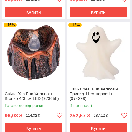
Купити
Купити
–16%
–12%
Свічка Yes! Fun Хелловін
Свічка Yes Fun Хелловін
Привид 11см парафін
Bronze 4*3 см LED (973658)
(974299)
Готово до відправки
В наявності
96,03
252,67
₴
₴
114,32 ₴
287,12 ₴
Купити
Купити