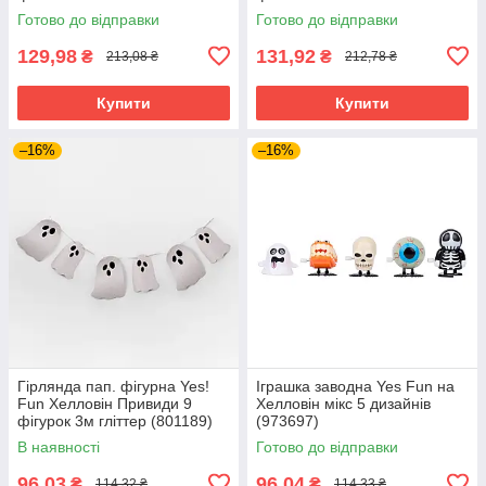
чорн. (974277)
помаранч. (974276)
Готово до відправки
Готово до відправки
129,98
131,92
₴
₴
213,08 ₴
212,78 ₴
Купити
Купити
–16%
–16%
Гірлянда пап. фігурна Yes!
Іграшка заводна Yes Fun на
Fun Хелловін Привиди 9
Хелловін мікс 5 дизайнів
фігурок 3м гліттер (801189)
(973697)
В наявності
Готово до відправки
96,03
96,04
₴
₴
114,32 ₴
114,33 ₴