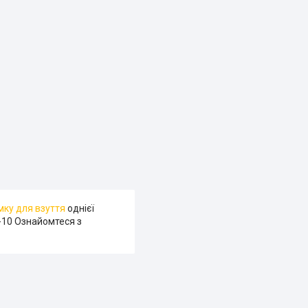
мку для взуття
однієї
B-10 Ознайомтеся з