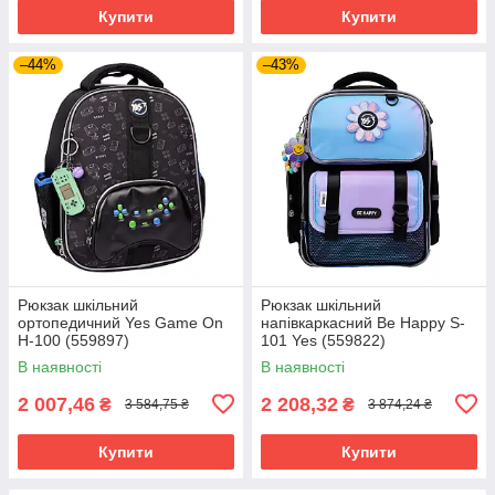
Купити
Купити
–44%
–43%
Рюкзак шкільний
Рюкзак шкільний
ортопедичний Yes Game On
напівкаркасний Be Happy S-
H-100 (559897)
101 Yes (559822)
В наявності
В наявності
2 007,46
2 208,32
₴
₴
3 584,75 ₴
3 874,24 ₴
Купити
Купити