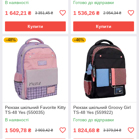
В наявності
Готово до відправки
1 642,21
1 536,26
₴
₴
3 351,45 ₴
2 954,34 ₴
Купити
Купити
–48%
–46%
Рюкзак шкільний Favorite Kitty
Рюкзак шкільний Groovy Girl
TS-48 Yes (550035)
TS-48 Yes (559922)
В наявності
Готово до відправки
1 509,78
1 824,68
₴
₴
2 903,42 ₴
3 379,04 ₴