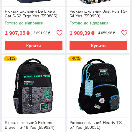
Рюкзак шкільний Be Like a
Рюкзак шкільний Just Fun TS-
Cat S-52 Ergo Yes (559885)
54 Yes (559959)
Готово до відправки
Готово до відправки
1 907,05
1 989,39
₴
₴
3 891,93 ₴
4 059,98 ₴
Купити
Купити
–51%
–48%
Рюкзак шкільний Extreme
Рюкзак шкільний Hearty TS-
Brave TS-48 Yes (559924)
57 Yes (550031)