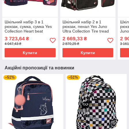
Шкільний набір 3 в 1
Шкільний набір 2 в 1
Шкіл
рюкзак, сумка, сумка Yes
рюкзак, пенал Yes Juno
рюкз
Collection Heart beat
Ultra Collection Tire tread
Juno
(557954)
(558581)
Drea
3 723,64
2 669,33
2 9
₴
₴
4 047,43 ₴
2 870,25 ₴
3 161
Купити
Купити
Акційні пропозиції та новинки
–51%
–51%