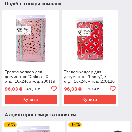
Подібні товари компанії
Тревел-холдер для
Тревел-холдер для
документов "Calma", 3
документов "Fancy", 3
отд., 16х24см код: 200119
отд., 16х24см код: 200120
96,03
96,03
₴
₴
320,10 ₴
120,04 ₴
Купити
Купити
Акційні пропозиції та новинки
–70%
–66%