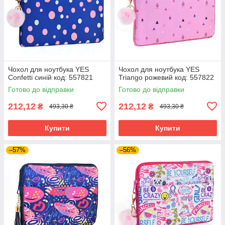
Чохол для ноутбука YES
Чохол для ноутбука YES
Confetti синій код: 557821
Triango рожевий код: 557822
Готово до відправки
Готово до відправки
212,12
212,12
₴
₴
493,30 ₴
493,30 ₴
Купити
Купити
–57%
–56%