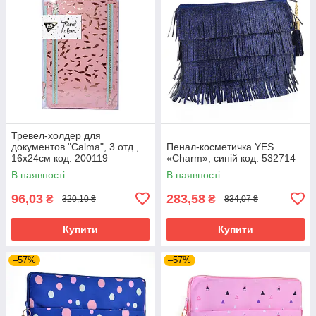
Тревел-холдер для
документов "Calma", 3 отд.,
Пенал-косметичка YES
16х24см код: 200119
«Charm», синій код: 532714
В наявності
В наявності
96,03
283,58
₴
₴
320,10 ₴
834,07 ₴
Купити
Купити
–57%
–57%