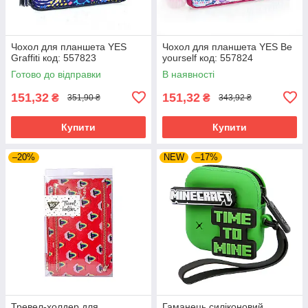
Чохол для планшета YES
Чохол для планшета YES Be
Graffiti код: 557823
yourself код: 557824
Готово до відправки
В наявності
151,32
151,32
₴
₴
351,90 ₴
343,92 ₴
Купити
Купити
–20%
NEW
–17%
Тревел-холдер для
Гаманець силіконовий