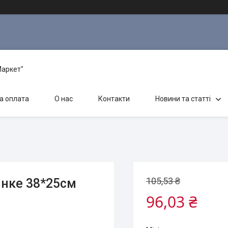
Маркет"
а оплата
О нас
Контакти
Новини та статті
105,53 ₴
инке 38*25см
96,03 ₴