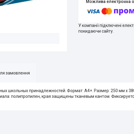
У компанії підключені елек
покидаючи сайту.
для замовлення
ых школьных принадлежностей. Формат: A4+. Размер: 250 мм х 38
риала: полипропилен, края защищены тканевым кантом. Фиксирует