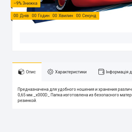
–9%
0
0
Днів
0
0
Годин
0
0
Хвилин
0
0
Секунд
Опис
Характеристики
Інформація 
Предназначена для удобного ношения и хранения различн
0,65 мм._x000D_ Папка изготовлена из безопасного мате
резинкой.