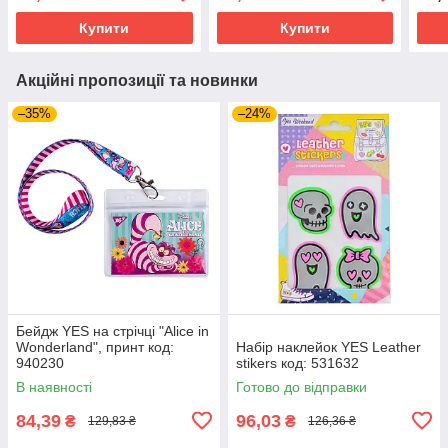
Купити
Купити
Акційні пропозиції та новинки
–35%
–24%
Бейдж YES на стрічці "Alice in
Wonderland", принт код:
Набір наклейок YES Leather
940230
stikers код: 531632
В наявності
Готово до відправки
84,39
96,03
₴
₴
129,83 ₴
126,36 ₴