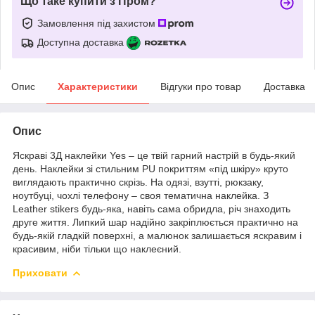
Що таке купити з Пром?
Замовлення під захистом
Доступна доставка
Опис
Характеристики
Відгуки про товар
Доставка
Опис
Яскраві 3Д наклейки Yes – це твій гарний настрій в будь-який
день. Наклейки зі стильним PU покриттям «під шкіру» круто
виглядають практично скрізь. На одязі, взутті, рюкзаку,
ноутбуці, чохлі телефону – своя тематична наклейка. З
Leather stikers будь-яка, навіть сама обридла, річ знаходить
друге життя. Липкий шар надійно закріплюється практично на
будь-якій гладкій поверхні, а малюнок залишається яскравим і
красивим, ніби тільки що наклеєний.
Приховати