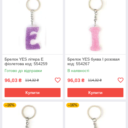
Брелок YES літера Е
Брелок YES буква І розовая
фіолетова код: 554259
код: 554267
Готово до відправки
В наявності
96,03
96,03
₴
₴
114,32 ₴
114,32 ₴
Купити
Купити
–16%
–16%