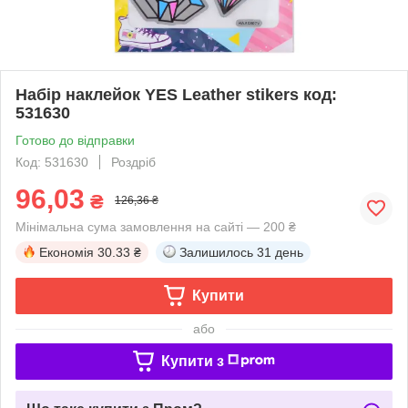
Набір наклейок YES Leather stikers код:
531630
Готово до відправки
Код: 531630
Роздріб
96,03
₴
126,36 ₴
Мінімальна сума замовлення на сайті — 200 ₴
Економія
30.33 ₴
Залишилось
31 день
Купити
або
Купити з