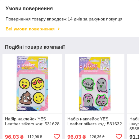
Умови повернення
Повернення товару впродовж 14 днів за рахунок покупця
Всі умови повернення
Подібні товари компанії
Набір наклейок YES
Набір наклейок YES
Набі
Leather stikers код: 531628
Leather stikers код: 531632
шнур
555
96,03
96,03
91,
₴
₴
112,98 ₴
126,36 ₴